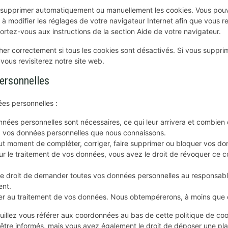
ur supprimer automatiquement ou manuellement les cookies. Vous pou
 à modifier les réglages de votre navigateur Internet afin que vous 
portez-vous aux instructions de la section Aide de votre navigateur.
er correctement si tous les cookies sont désactivés. Si vous supprim
ous revisiterez notre site web.
personnelles
es personnelles :
nnées personnelles sont nécessaires, ce qui leur arrivera et combien
 à vos données personnelles que nous connaissons.
 tout moment de compléter, corriger, faire supprimer ou bloquer vos d
r le traitement de vos données, vous avez le droit de révoquer ce 
le droit de demander toutes vos données personnelles au responsable
ent.
r au traitement de vos données. Nous obtempérerons, à moins que cer
euillez vous référer aux coordonnées au bas de cette politique de co
tre informés, mais vous avez également le droit de déposer une plaint