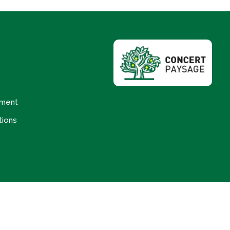
ement
tions
litique de confidentialité
Plan de site