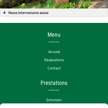
Nous intervenons aussi
création jardin à Calorguen Dinan Évran
création jardin à Lanvallay Saint-Juvat Corseul
création jardin dans les Côtes-d’Armor (22)
Menu
Accueil
Réalisations
Contact
Prestations
Entretien