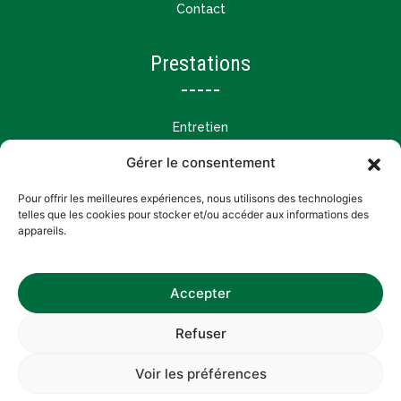
Contact
Prestations
Entretien
Création et aménagement
Gérer le consentement
Tailles et restructurations
Pour offrir les meilleures expériences, nous utilisons des technologies
telles que les cookies pour stocker et/ou accéder aux informations des
appareils.
Accepter
CONCERT PAYSAGE
Refuser
Mentions légales
Politique de confidentialité
Voir les préférences