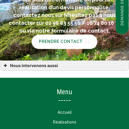
DEMANDE DE DEVIS
réalisation d’un devis personnalisé,
contactez nous sur N’hésitez pas à nous
contacter sur 02 96 83 55 50 / 06 74 80 16 11
ou via notre formulaire de contact.
PRENDRE CONTACT
Nous intervenons aussi
schiste ardoisier Calorguen Évran
schiste ardoisier dans les Côtes-d’Armor (22)
schiste ardoisier Dinan
schiste ardoisier Lanvallay Saint-Juvat Corseul
Menu
Accueil
Réalisations