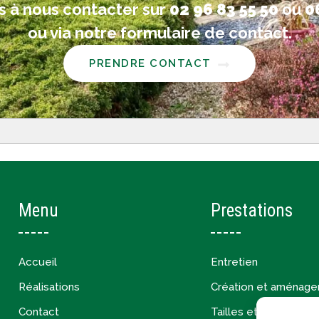
s à nous contacter sur
02 96 83 55 50
ou
0
ou via notre formulaire de contact.
PRENDRE CONTACT
Menu
Prestations
Accueil
Entretien
Réalisations
Création et aménag
Contact
Tailles et restructura