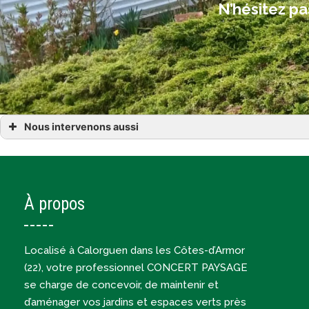
N’hésitez pa
Nous intervenons aussi
tonte pelouse à Calorguen Dinan Évran
tonte pelouse à Lanvallay Saint-Juvat Corseul
tonte pelouse dans les Côtes-d’Armor (22)
À propos
Localisé à Calorguen dans les Côtes-d’Armor
(22), votre professionnel CONCERT PAYSAGE
se charge de concevoir, de maintenir et
d’aménager vos jardins et espaces verts près