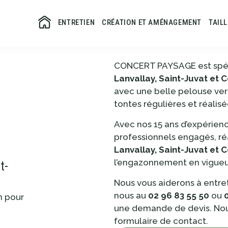
ENTRETIEN
CRÉATION ET AMÉNAGEMENT
TAIL
CONCERT PAYSAGE est spéci
Lanvallay, Saint-Juvat et 
avec une belle pelouse vert
tontes régulières et réalis
Avec nos 15 ans d’expérienc
professionnels engagés, ré
Lanvallay, Saint-Juvat et 
l’engazonnement en vigueu
t-
Nous vous aiderons à entre
nous au
02 96 83 55 50
ou
n pour
une demande de devis. Nou
e
formulaire de contact.