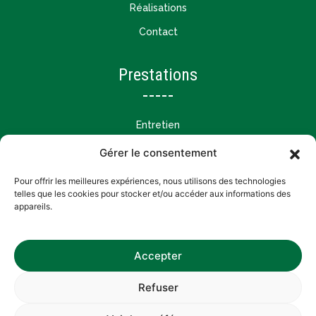
Réalisations
Contact
Prestations
Entretien
Création et aménagement
Gérer le consentement
Tailles et restructurations
Pour offrir les meilleures expériences, nous utilisons des technologies
telles que les cookies pour stocker et/ou accéder aux informations des
appareils.
Accepter
CONCERT PAYSAGE
Refuser
Mentions légales