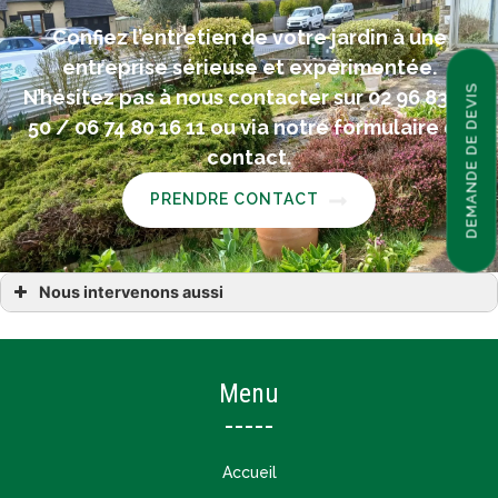
Confiez l’entretien de votre jardin à une
entreprise sérieuse et expérimentée.
DEMANDE DE DEVIS
N’hésitez pas à nous contacter sur 02 96 83 55
50 / 06 74 80 16 11 ou via notre formulaire de
contact.
PRENDRE CONTACT
Nous intervenons aussi
entretien espace vert et jardin à Calorguen Dinan Évran
entretien espace vert et jardin à Lanvallay Saint-Juvat Corseul
entretien espace vert et jardin dans les Côtes-d’Armor (22)
Menu
Accueil