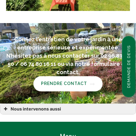
Confiez l’entretien de votre jardin à une
entreprise sérieuse et expérimentée.
DEMANDE DE DEVIS
N’hésitez pas à nous contacter sur 02 96 83 55
50 / 06 74 80 16 11 ou via notre formulaire de
contact.
PRENDRE CONTACT
Nous intervenons aussi
entretien espace vert et jardin à Calorguen Dinan Évran
entretien espace vert et jardin à Lanvallay Saint-Juvat Corseul
entretien espace vert et jardin dans les Côtes-d’Armor (22)