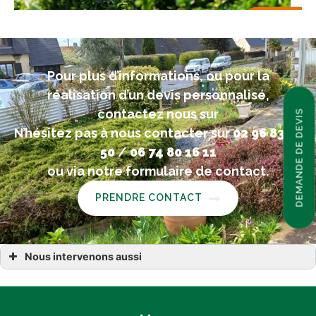
Pour plus d’informations, ou pour la
réalisation d’un devis personnalisé,
contactez nous sur
DEMANDE DE DEVIS
N’hésitez pas à nous contacter sur
02 96 83 55
50
/
06 74 80 16 11
ou via notre formulaire de contact.
PRENDRE CONTACT
Nous intervenons aussi
paysagiste à Calorguen Dinan Évran
paysagiste à Lanvallay Saint-Juvat Corseul
paysagiste Caulnes Bobital La Vicomté-sur-Rance Pleugueneuc
paysagiste dans les Côtes-d’Armor (22)