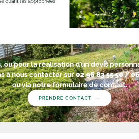
t les quantités appropriées
, ou pour la réalisation d’un devis personn
as à nous contacter sur
02 96 83 55 50
/
06
ou via notre formulaire de contact.
PRENDRE CONTACT