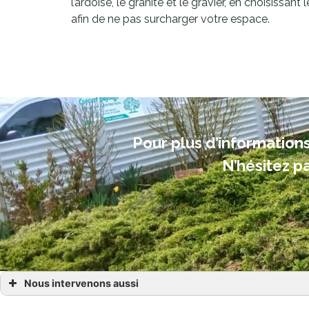
l’ardoise, le granite et le gravier, en choisissan
afin de ne pas surcharger votre espace.
Pour plus d’informations
N’hésitez p
Nous intervenons aussi
paysagiste à Calorguen Dinan Évran