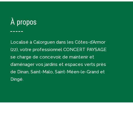
paysagiste à Lanvallay Saint-Juvat Corseul
paysagiste Caulnes Bobital La Vicomté-sur-Rance Pleugueneuc
paysagiste dans les Côtes-d’Armor (22)
paysagiste Quévert Pleudihen-sur-Rance Les Champs-Géraux Léhon
paysagiste Trémeudan
À propos
Localisé à Calorguen dans les Côtes-d’Armor
(22), votre professionnel CONCERT PAYSAGE
se charge de concevoir, de maintenir et
d’aménager vos jardins et espaces verts près
de Dinan, Saint-Malo, Saint-Méen-le-Grand et
Dingé.