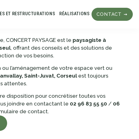
LES ET RESTRUCTURATIONS
RÉALISATIONS
CONTACT
nce, CONCERT PAYSAGE est le
paysagiste à
rseul
, offrant des conseils et des solutions de
nction de vos besoins.
on ou l’aménagement de votre espace vert ou
anvallay, Saint-Juvat, Corseul
est toujours
s attentes.
e disposition pour concrétiser toutes vos
s joindre en contactant le
02 96 83 55 50
/
06
rmulaire de contact.