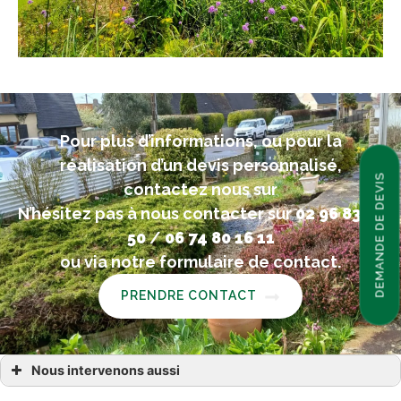
Pour plus d’informations, ou pour la
réalisation d’un devis personnalisé,
DEMANDE DE DEVIS
contactez nous sur
N’hésitez pas à nous contacter sur
02 96 83 55
50
/
06 74 80 16 11
ou via notre formulaire de contact.
PRENDRE CONTACT
Nous intervenons aussi
paysagiste à Calorguen Dinan Évran